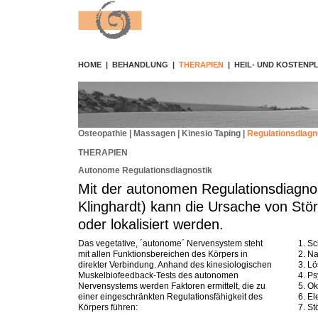
HOME
|
BEHANDLUNG
|
THERAPIEN
|
HEIL- UND KOSTENP
Osteopathie
|
Massagen
|
Kinesio Taping
|
Regulationsdiagn
THERAPIEN
Autonome Regulationsdiagnostik
Mit der autonomen Regulationsdiagnos
Klinghardt) kann die Ursache von St
oder lokalisiert werden.
Das vegetative, ´autonome´ Nervensystem steht
1. S
mit allen Funktionsbereichen des Körpers in
2. Na
direkter Verbindung. Anhand des kinesiologischen
3. L
Muskelbiofeedback-Tests des autonomen
4. P
Nervensystems werden Faktoren ermittelt, die zu
5. O
einer eingeschränkten Regulationsfähigkeit des
6. E
Körpers führen:
7. St